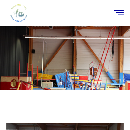
Boutique
Home
/
Stages
/ MultiGym 2ème année