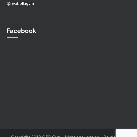
@rivabellagym
Facebook
Copyright 2018 ORB Gym –
Mentions Légales
–
Politique de