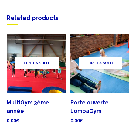
Related products
LIRE LA SUITE
LIRE LA SUITE
MultiGym 3ème
Porte ouverte
année
LombaGym
0.00
€
0.00
€