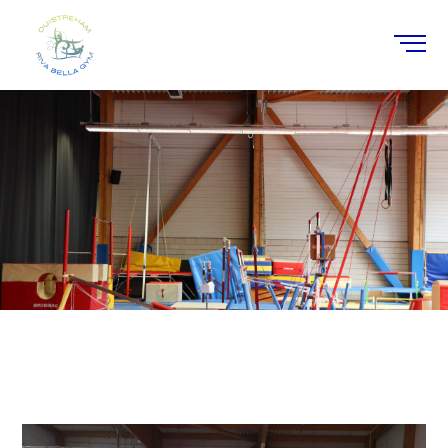
Boutique
Home
/
Stages
/ MultiGym 1ère année