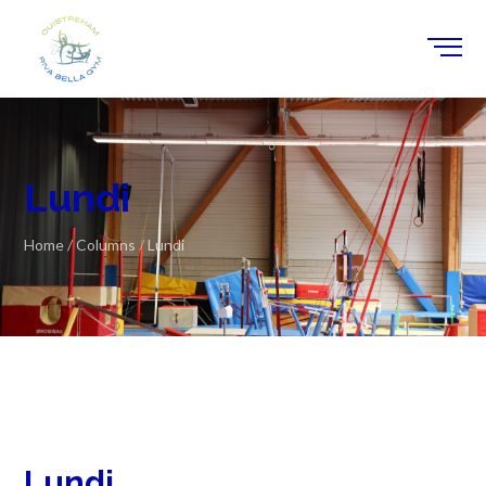
Lundi
Home
/
Columns
/
Lundi
Lundi