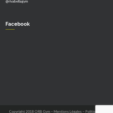
@rivabellagym
Facebook
Copyright 2018 ORB Gym –
Mentions Légales
–
Politique de