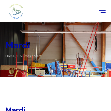
Mardi
Home
/
Columns
/
Mardi
Mardi